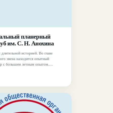
альный планерный
уб им. С. Н. Анохина
с длительной историей. Во главе
го звена находится опытный
р с большим летным опытом.
клуба расположена не далеко от
угачевка, недалеко от города Орла. Для
редоставляется вся необходимая
а.