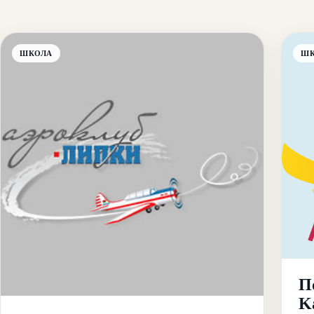
ШКОЛА
Ш
По
K