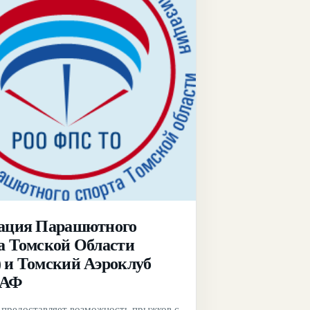
ация Парашютного
а Томской Области
 и Томский Аэроклуб
АФ
 предоставляет возможность прыжков с