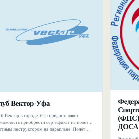
Федер
луб Вектор-Уфа
Спорт
уб Вектор в городе Уфа предоставляет
(ФПС)
зможность приобрести сертификат на полет с
ДОСА
ытным инструктором на параплане. Полёт
ществляется в связке с опытным
Этот клуб