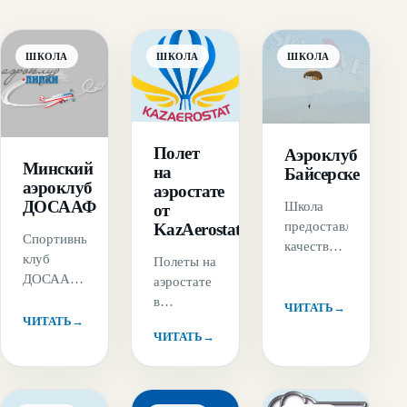
ШКОЛА
ШКОЛА
ШКОЛА
Полет
Аэроклуб
Минский
на
Байсерске
аэроклуб
аэростате
ДОСААФ
Школа
от
предоставляет
KazAerostat
Спортивный
качественную
клуб
Полеты на
подготовку
ДОСААФ
аэростате
парашютистов
города
в
и вылеты
ЧИТАТЬ
→
Минска
ЧИТАТЬ
→
одиночку
для
ЧИТАТЬ
→
осуществляет
или
профессионалов.
не только
группой
Авиабаза
платные
или не
находится
полеты
забываемая
рядом с