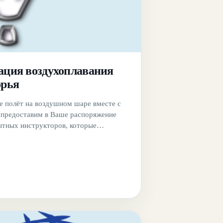
ация воздухоплавания
орья
 полёт на воздушном шаре вместе с
предоставим в Ваше распоряжение
тных инструкторов, которые
ли во всех значимых событиях
, которые были связаны с с полётами.
тобы после полета осталось что-то,
 всегда напомнить о пережитых
Компания позаботилась и об этом. У
жете приобрести памятные сувениры.