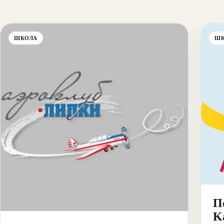
ШКОЛА
Ш
По
K