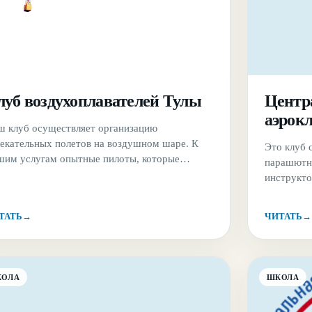
луб воздухоплавателей Тулы
Центр
аэрокл
ш клуб осуществляет организацию
лекательных полетов на воздушном шаре. К
Это клуб 
шим услугам опытные пилоты, которые
парашютно
ведут для Вас: Групповые прогулки.
инструкто
мантические путешествия. Полеты на привязи
Авиабаза 
 тех, кто боится большой высоты и прогулки
деревни П
ТАТЬ
→
ЧИТАТЬ
→
большой высоте (на высоте птичьего полета).
прыжков п
анизация пикников на высоте.
экипировк
КОЛА
ШКОЛА