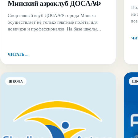
Минский аэроклуб ДОСААФ
Пол
не
Спортивный клуб ДОСААФ города Минска
все
осуществляет не только платные полеты для
ром
новичков и профессионалов. На базе школы
чт
ведется бюджетная подготовка тех, кто уже
ЧИ
не
имеет достижения в других видах спорта и хотел
пол
бы попробовать себя в парашютном спорте.
ЧИТАТЬ
→
Прыжки осуществляются в пятницу и выходные
дни и проходят на вблизи с аэродромом Хожево.
ШКОЛА
Ш