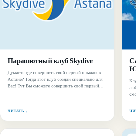
Парашютный клуб Skydive
С
Ю
Думаете где совершить свой первый прыжок в
Астане? Тогда этот клуб создан специально для
Клу
Вас! Тут Вы сможете совершить свой первый
лю
прыжок с высоты 800 метров как
см
самостоятельно, так и вместе с инструктором.
оп
Для опытных парашютистов доступна любая
пр
ЧИТАТЬ
→
ЧИ
высота и Вы сможете выбрать полет высотой от
мет
1,5 до 3 тысяч метров.
ее 