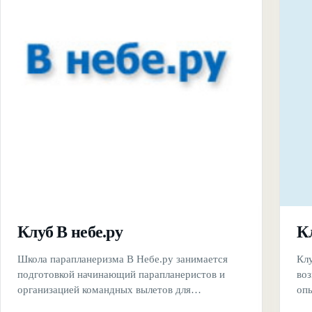
Клуб В небе.ру
К
Школа парапланеризма В Небе.ру занимается
Кл
подготовкой начинающий парапланеристов и
во
организацией командных вылетов для
оп
профессионалов. Главная гордость и
осу