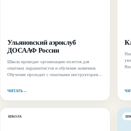
Ульяновский аэроклуб
К
ДОСААФ России
На
ув
Школа проводит организацию полетов для
Ва
опытных парашютистов и обучение новичков.
про
Обучение проходит с опытными инструкторами
Ро
и и использованием удобных парашютов
для
классической круглой формы. База клуба
ЧИТАТЬ
→
ЧИ
на 
&#8220;Белый ключ&#8221; расположена
Орг
недалеко от живописного берега реки Волги. До
аэродрома легко добраться даже без автомобиля.
ШКОЛА
Ш