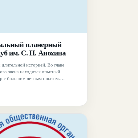
альный планерный
уб им. С. Н. Анохина
с длительной историей. Во главе
го звена находится опытный
р с большим летным опытом.
клуба расположена не далеко от
угачевка, недалеко от города Орла. Для
редоставляется вся необходимая
а.