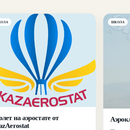
КОЛА
ШКОЛА
лет на аэростате от
Аэрок
azAerostat