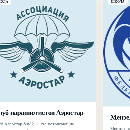
КОЛА
ШКОЛА
луб парашютистов Аэростар
Мензе
уб Аэростар &#8211; это потрясающие
Мензелинс