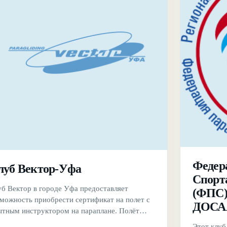
Федер
луб Вектор-Уфа
Спорт
уб Вектор в городе Уфа предоставляет
(ФПС)
зможность приобрести сертификат на полет с
ДОСА
ытным инструктором на параплане. Полёт
ществляется в связке с опытным
Этот клуб