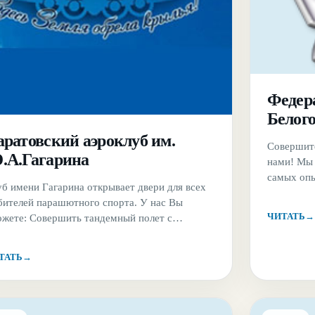
Федер
Белог
аратовский аэроклуб им.
Совершите
.А.Гагарина
нами! Мы 
самых опы
б имени Гагарина открывает двери для всех
участвова
бителей парашютного спорта. У нас Вы
Белгорода
ЧИТАТЬ
→
ожете: Совершить тандемный полет с
Хотите, ч
ытным инструктором Совершить
способное
офессиональный прыжок с высоты до 3 тыс.
эмоциях? 
ТАТЬ
→
ров (при наличии подготовки и документов,
нас Вы мо
заверяющих).