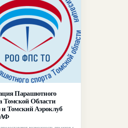
ация Парашютного
а Томской Области
 и Томский Аэроклуб
АФ
 предоставляет возможность прыжков с