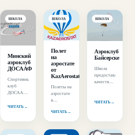
ШКОЛА
ШКОЛА
ШКОЛА
Полет
Аэроклуб
Минский
на
Байсерске
аэроклуб
аэростате
ДОСААФ
Школа
от
предоставляет
KazAerostat
Спортивный
качественную
клуб
Полеты на
подготовку
ДОСААФ
аэростате
парашютистов
города
в
и вылеты
ЧИТАТЬ
→
Минска
ЧИТАТЬ
→
одиночку
для
ЧИТАТЬ
→
осуществляет
или
профессионалов.
не только
группой
Авиабаза
платные
или не
находится
полеты
забываемая
рядом с