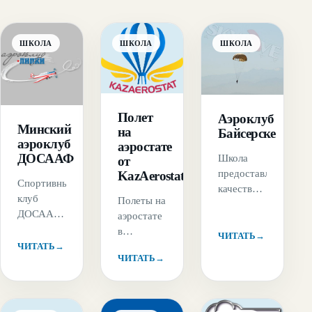
ШКОЛА
ШКОЛА
ШКОЛА
Полет
Аэроклуб
Минский
на
Байсерске
аэроклуб
аэростате
ДОСААФ
Школа
от
предоставляет
KazAerostat
Спортивный
качественную
клуб
Полеты на
подготовку
ДОСААФ
аэростате
парашютистов
города
в
и вылеты
ЧИТАТЬ
→
Минска
ЧИТАТЬ
→
одиночку
для
ЧИТАТЬ
→
осуществляет
или
профессионалов.
не только
группой
Авиабаза
платные
или не
находится
полеты
забываемая
рядом с