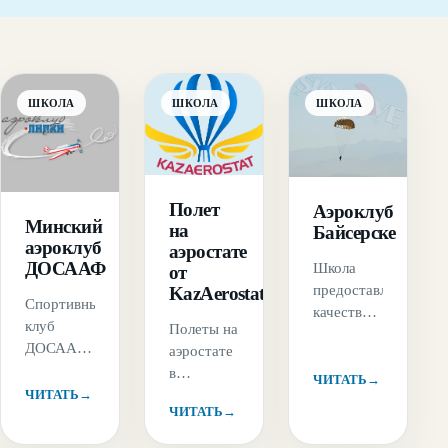
ШКОЛА
ШКОЛА
ШКОЛА
Полет
Аэроклуб
Минский
на
Байсерске
аэроклуб
аэростате
ДОСААФ
Школа
от
предоставляет
KazAerostat
Спортивный
качественную
клуб
Полеты на
подготовку
ДОСААФ
аэростате
парашютистов
города
в
и вылеты
ЧИТАТЬ
→
Минска
ЧИТАТЬ
→
одиночку
для
ЧИТАТЬ
→
осуществляет
или
профессионалов.
не только
группой
Авиабаза