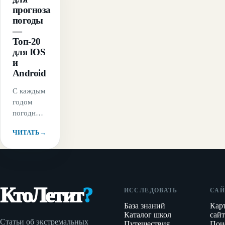
прогноза
погоды
—
Топ-20
для IOS
и
Android
С каждым
годом
погодные
приложения
ЧИТАТЬ
→
становятся
все лучше
и лучше.
Появляется
более
КтоЛетит
?
подробная
ИССЛЕДОВАТЬ
САЙ
информация
База знаний
Кар
и
Каталог школ
сайт
Статьи об экстремальных
интерфейс
Путешествия
Пои