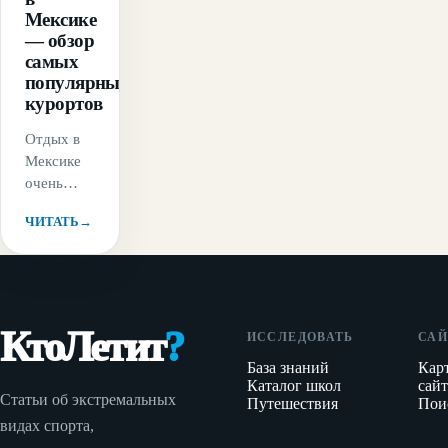
Мексике
— обзор
самых
популярных
курортов
Отдых в
Мексике
очень
многообразен.
ЧИТАТЬ
→
Прекрасные
песчаные
пляжи,
омываемые
водами
КтоЛетит
?
двух
ИССЛЕДОВАТЬ
САЙ
океанов,
База знаний
Кар
большие
Каталог школ
сайт
Статьи об экстремальных
возможности
Путешествия
Пои
видах спорта,
для
поклонников