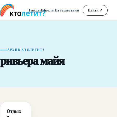
Гайды
Школы
Путешествия
Найти
↗
АРХИВ КТОЛЕТИТ?
ривьера майя
ГАЙД
Отдых
в