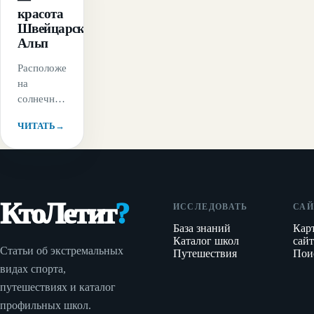
красота
Швейцарских
Альп
Расположенный
на
солнечной
террасе
ЧИТАТЬ
→
высоко
над
озером
Тун в
Швейцарии,
КтоЛетит
?
город
ИССЛЕДОВАТЬ
САЙ
Беатенберг
База знаний
Кар
—
Каталог школ
сайт
Статьи об экстремальных
любимый
Путешествия
Пои
видах спорта,
курорт
для
путешествиях и каталог
отдыха
профильных школ.