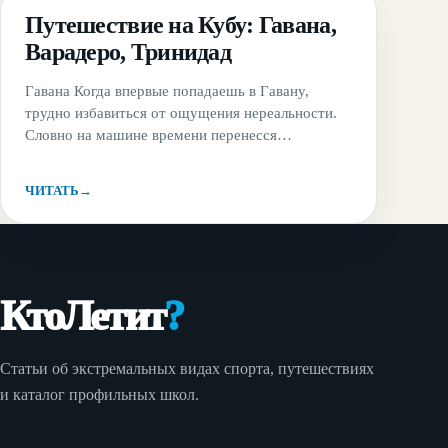
ГАЙД
Путешествие на Кубу: Гавана,
Варадеро, Тринидад
Гавана Когда впервые попадаешь в Гавану,
трудно избавиться от ощущения нереальности.
Словно на машине времени перенесся
одновременно и в колониальное прошлое, и в
советское. Крепость Эль-Морро надежно
ЧИТАТЬ
→
защищает&#8230;
КтоЛетит
?
Статьи об экстремальных видах спорта, путешествиях
и каталог профильных школ.