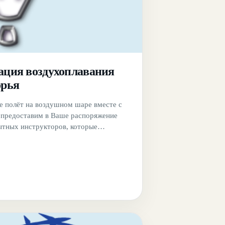
ация воздухоплавания
орья
 полёт на воздушном шаре вместе с
предоставим в Ваше распоряжение
тных инструкторов, которые
ли во всех значимых событиях
, которые были связаны с с полётами.
тобы после полета осталось что-то,
 всегда напомнить о пережитых
Компания позаботилась и об этом. У
жете приобрести памятные сувениры.