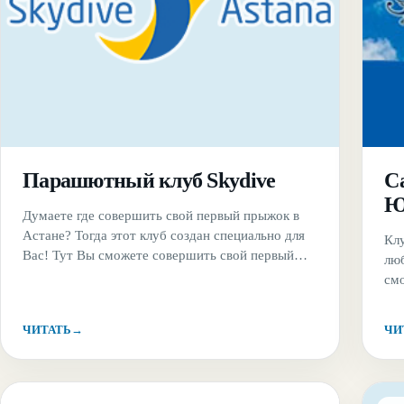
Парашютный клуб Skydive
С
Ю
Думаете где совершить свой первый прыжок в
Астане? Тогда этот клуб создан специально для
Клу
Вас! Тут Вы сможете совершить свой первый
лю
прыжок с высоты 800 метров как
см
самостоятельно, так и вместе с инструктором.
оп
Для опытных парашютистов доступна любая
пр
ЧИТАТЬ
→
ЧИ
высота и Вы сможете выбрать полет высотой от
мет
1,5 до 3 тысяч метров.
ее 