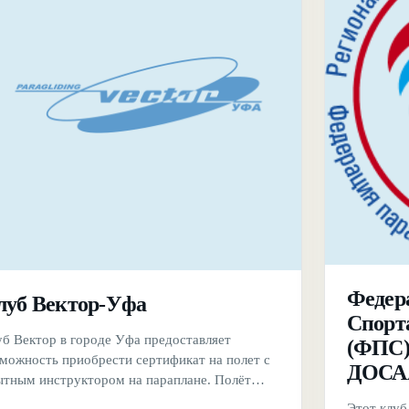
Федер
луб Вектор-Уфа
Спорт
уб Вектор в городе Уфа предоставляет
(ФПС)
зможность приобрести сертификат на полет с
ДОСА
ытным инструктором на параплане. Полёт
ществляется в связке с опытным
Этот клуб