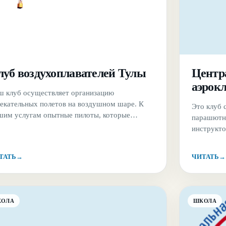
луб воздухоплавателей Тулы
Центр
аэрокл
ш клуб осуществляет организацию
лекательных полетов на воздушном шаре. К
Это клуб 
шим услугам опытные пилоты, которые
парашютно
ведут для Вас: Групповые прогулки.
инструкто
мантические путешествия. Полеты на привязи
Авиабаза 
 тех, кто боится большой высоты и прогулки
деревни П
ТАТЬ
→
ЧИТАТЬ
→
большой высоте (на высоте птичьего полета).
прыжков п
анизация пикников на высоте.
экипировк
КОЛА
ШКОЛА