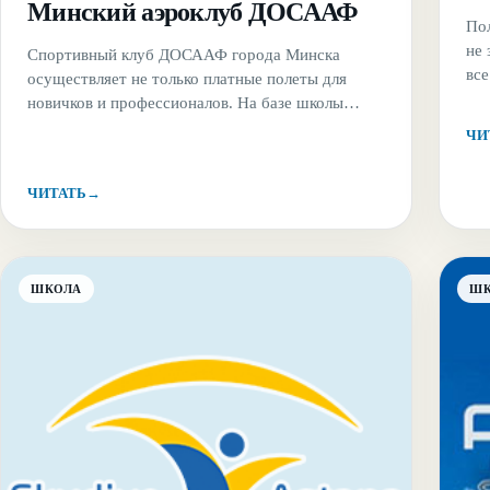
Минский аэроклуб ДОСААФ
Пол
не
Спортивный клуб ДОСААФ города Минска
все
осуществляет не только платные полеты для
ром
новичков и профессионалов. На базе школы
чт
ведется бюджетная подготовка тех, кто уже
ЧИ
не
имеет достижения в других видах спорта и хотел
пол
бы попробовать себя в парашютном спорте.
ЧИТАТЬ
→
Прыжки осуществляются в пятницу и выходные
дни и проходят на вблизи с аэродромом Хожево.
ШКОЛА
Ш