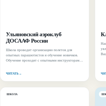
Ульяновский аэроклуб
К
ДОСААФ России
На
ув
Школа проводит организацию полетов для
Ва
опытных парашютистов и обучение новичков.
про
Обучение проходит с опытными инструкторами
Ро
и и использованием удобных парашютов
для
классической круглой формы. База клуба
ЧИТАТЬ
→
ЧИ
на 
&#8220;Белый ключ&#8221; расположена
Орг
недалеко от живописного берега реки Волги. До
аэродрома легко добраться даже без автомобиля.
ШКОЛА
Ш