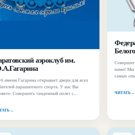
Федер
Белог
аратовский аэроклуб им.
Совершите
.А.Гагарина
нами! Мы 
самых опы
б имени Гагарина открывает двери для всех
участвова
бителей парашютного спорта. У нас Вы
Белгорода
ЧИТАТЬ
→
ожете: Совершить тандемный полет с
Хотите, ч
ытным инструктором Совершить
способное
офессиональный прыжок с высоты до 3 тыс.
эмоциях? 
ТАТЬ
→
ров (при наличии подготовки и документов,
нас Вы мо
заверяющих).