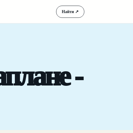
Найти
↗
плане -