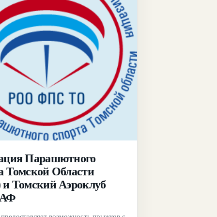
ация Парашютного
а Томской Области
 и Томский Аэроклуб
АФ
 предоставляет возможность прыжков с