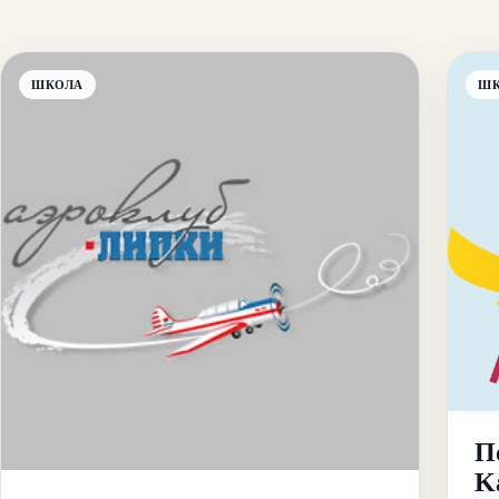
ШКОЛА
Ш
По
K