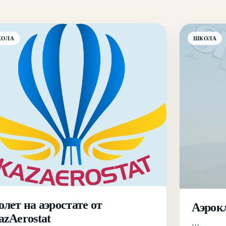
КОЛА
ШКОЛА
лет на аэростате от
Аэрок
azAerostat