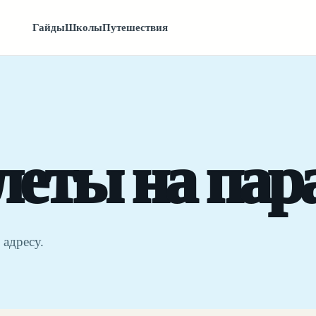
Гайды
Школы
Путешествия
еты на пара
 адресу.