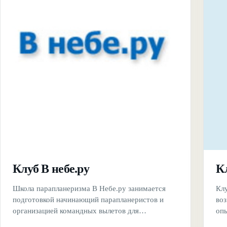
Клуб В небе.ру
К
Школа парапланеризма В Небе.ру занимается
Кл
подготовкой начинающий парапланеристов и
во
организацией командных вылетов для
оп
профессионалов. Главная гордость и
осу