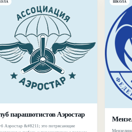
КОЛА
ШКОЛА
луб парашютистов Аэростар
Мензе
уб Аэростар &#8211; это потрясающие
Мензелинс