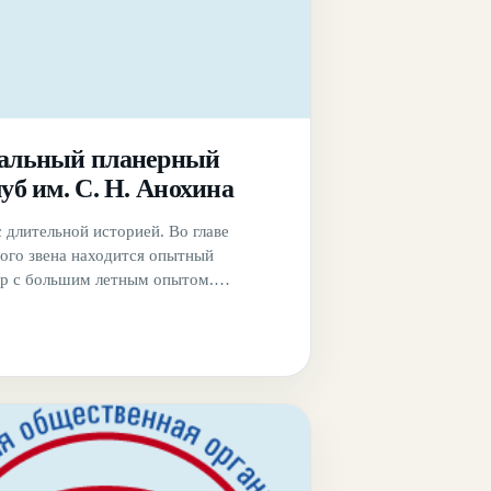
альный планерный
уб им. С. Н. Анохина
с длительной историей. Во главе
го звена находится опытный
р с большим летным опытом.
клуба расположена не далеко от
угачевка, недалеко от города Орла. Для
редоставляется вся необходимая
а.