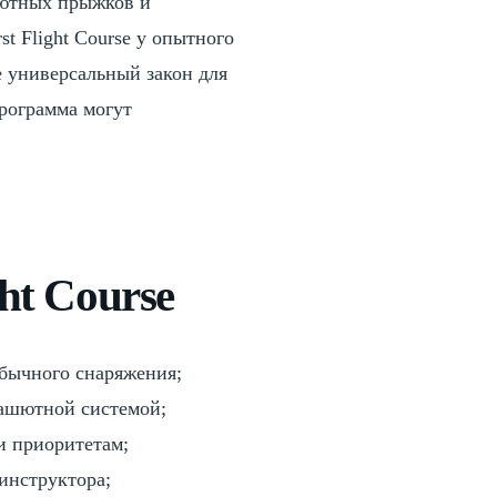
шютных прыжков и
t Flight Course у опытного
е универсальный закон для
программа могут
ht Course
обычного снаряжения;
рашютной системой;
и приоритетам;
инструктора;