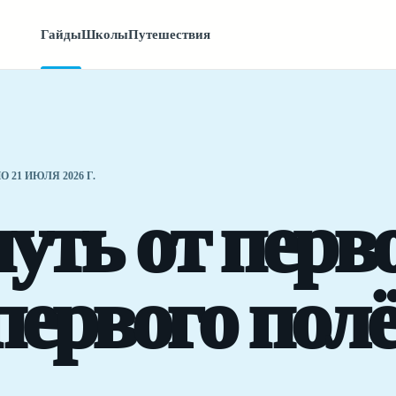
Гайды
Школы
Путешествия
 21 ИЮЛЯ 2026 Г.
уть от перв
ервого полё