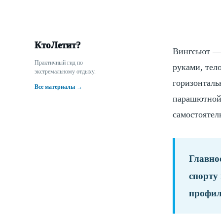
КтоЛетит?
Вингсьют — 
Практичный гид по
руками, тел
экстремальному отдыху.
горизонталь
Все материалы →
парашютной 
самостоятел
Главно
спорту
профил