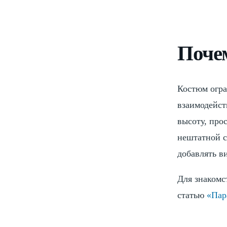
Поче
Костюм огра
взаимодейст
высоту, про
нештатной с
добавлять в
Для знакомс
статью
«Пар