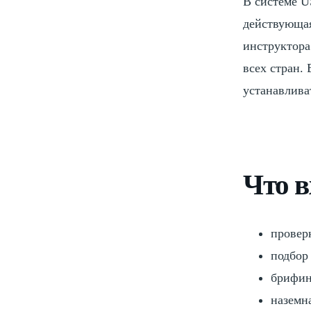
В системе U
действующая
инструктора
всех стран.
устанавлива
Что в
провер
подбор
брифин
наземн