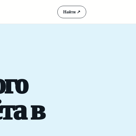
Найти
↗
ого
та в