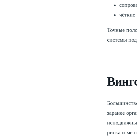
сопрово
чёткие
Точные поло
системы под
Винг
Большинство
заранее орг
неподвижных
риска и мен