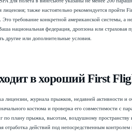
SPA для полёта в вингсьюте указаны не менее 200 пара
 лицензия; также настоятельно рекомендуется пройти Firs
. Это требование конкретной американской системы, а н
 Ваша национальная федерация, дропзона или страховая 
ть другие или дополнительные условия.
ходит в хороший First Flig
ка лицензии, журнала прыжков, недавней активности и 
 начального костюма и проверка его совместимости с па
г по плану прыжка, высотам, воздушному пространству 
ая отработка действий под непосредственным контролем 