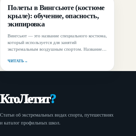
ГАЙД
Полеты в Вингсьюте (костюме
крыле): обучение, опасность,
экипировка
Вингсьют — это название специального костюма,
который используется для занятий
экстремальным воздушным спортом. Название
«вингсьют» происходит от английского слова
ЧИТАТЬ
→
wingsuit, что буквально переводится как
«костюм-крыло». Уникальная конструкция
этого&#8230;
КтоЛетит
?
Статьи об экстремальных видах спорта, путешествиях
и каталог профильных школ.