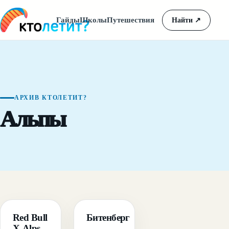
Гайды
Школы
Путешествия
Найти
↗
АРХИВ КТОЛЕТИТ?
Альпы
ГАЙД
ГАЙД
Red Bull
Битенберг
X-Alps
—