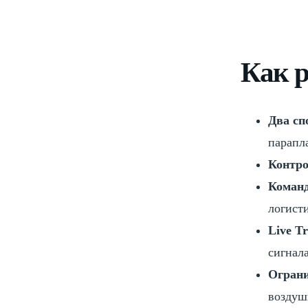
Как р
Два сп
парапл
Контро
Команд
логист
Live Tr
сигнал
Ограни
воздуш