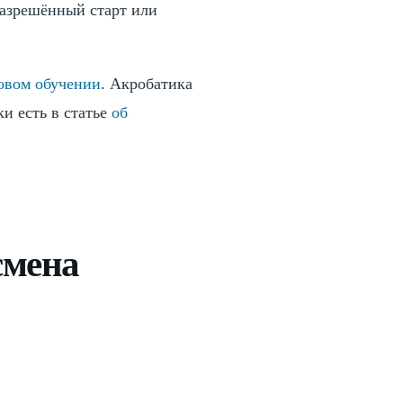
разрешённый старт или
зовом обучении
. Акробатика
и есть в статье
об
смена