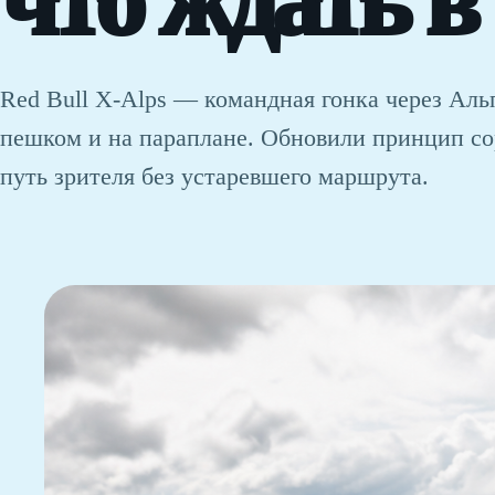
что ждать в 
Red Bull X-Alps — командная гонка через Аль
пешком и на параплане. Обновили принцип сор
путь зрителя без устаревшего маршрута.