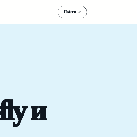
Найти
↗
fly и