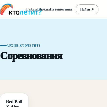
Гайды
Школы
Путешествия
Найти
↗
АРХИВ КТОЛЕТИТ?
Соревнования
ГАЙД
Red Bull
X-Alps