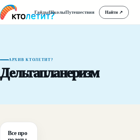
Гайды
Школы
Путешествия
Найти
↗
АРХИВ КТОЛЕТИТ?
Дельтапланеризм
ГАЙД
Все про
полеты