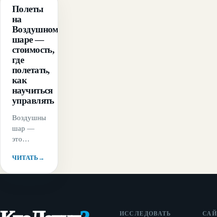
ГАЙД
Полеты
на
Воздушном
шаре —
стоимость,
где
полетать,
как
научиться
управлять
Воздушный
шар —
это
разновидность
ЧИТАТЬ
→
летательных
аппаратов,
которые
используют
для
полетов
ИССЛЕДОВАТЬ
САЙ