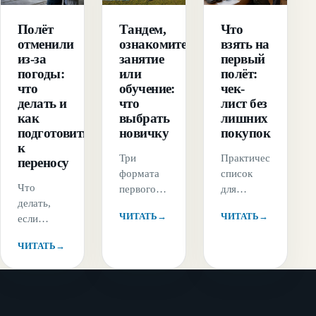
Полёт
Тандем,
Что
отменили
ознакомительное
взять на
из-за
занятие
первый
погоды:
или
полёт:
что
обучение:
чек-
делать и
что
лист без
как
выбрать
лишних
подготовиться
новичку
покупок
к
Три
Практический
переносу
формата
список
Что
первого
для
делать,
полёта
первого
ЧИТАТЬ
→
ЧИТАТЬ
→
если
решают
полёта:
первый
разные
что
ЧИТАТЬ
→
приключенческий
задачи:
надеть,
полёт
получить
какие
отменили
впечатление,
документы
из-за
познакомиться
уточнить
погоды:
с учебным
и как