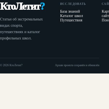
КтоЛетит
?
как
процессом
ИССЛЕДОВАТЬ
подготовиться
САЙ
зафиксировать
или начать
к
База знаний
Кар
причину,
последовательную
параплану,
Каталог школ
сайт
Статьи об экстремальных
согласовать
Путешествия
Пои
подготовку.
воздушному
видах спорта,
перенос и
шару,
снизить
планеру
путешествиях и каталог
расходы
или
профильных школ.
на
тандему с
повторный
парашютом.
выезд.
© 2026 КтоЛетит?
Архив проекта сохранён и обновлён