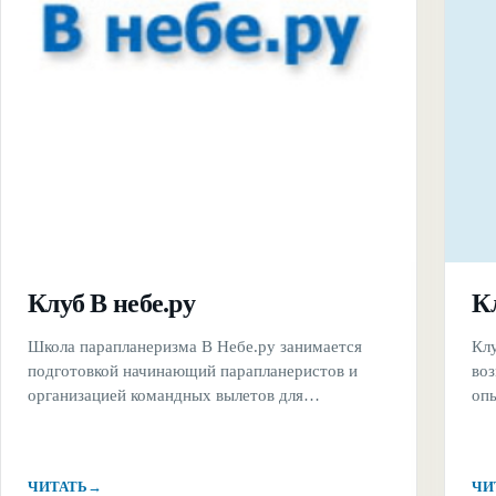
Клуб В небе.ру
К
Школа парапланеризма В Небе.ру занимается
Кл
подготовкой начинающий парапланеристов и
во
организацией командных вылетов для
оп
профессионалов. Главная гордость и
осу
особенность школы &#8211; это качественное
ин
обучение и подготовка новичков. Обучающий
хо
ЧИТАТЬ
→
ЧИ
курс включает в себя не только теорию и
но