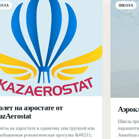
КОЛА
ШКОЛА
лет на аэростате от
Аэрок
azAerostat
Школа пре
парашютис
еты на аэростате в одиночку или группой или
Авиабаза 
 забываемая романтическая прогулка &#8211;