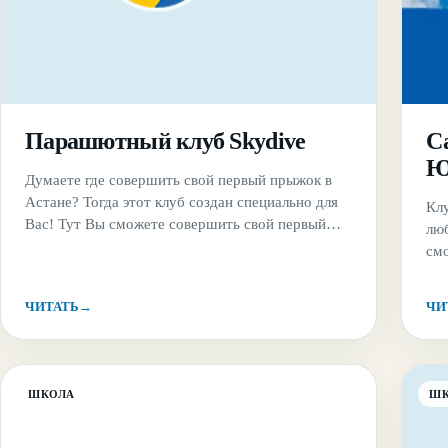
Парашютный клуб Skydive
С
Ю
Думаете где совершить свой первый прыжок в
Астане? Тогда этот клуб создан специально для
Клу
Вас! Тут Вы сможете совершить свой первый
лю
прыжок с высоты 800 метров как
см
самостоятельно, так и вместе с инструктором.
оп
Для опытных парашютистов доступна любая
пр
ЧИТАТЬ
→
ЧИ
высота и Вы сможете выбрать полет высотой от
мет
1,5 до 3 тысяч метров.
ее 
ШКОЛА
Ш