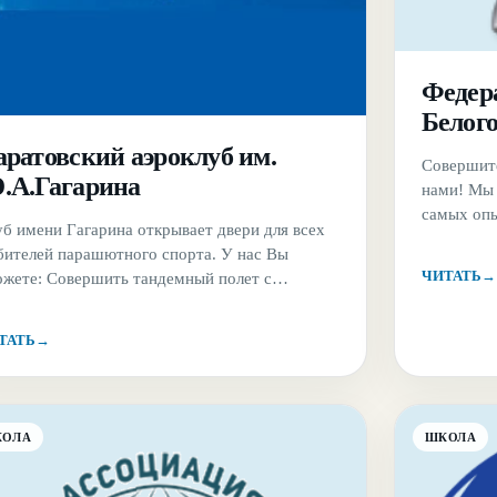
Федер
Белог
аратовский аэроклуб им.
Совершите
.А.Гагарина
нами! Мы 
самых опы
б имени Гагарина открывает двери для всех
участвова
бителей парашютного спорта. У нас Вы
Белгорода
ЧИТАТЬ
→
ожете: Совершить тандемный полет с
Хотите, ч
ытным инструктором Совершить
способное
офессиональный прыжок с высоты до 3 тыс.
эмоциях? 
ТАТЬ
→
ров (при наличии подготовки и документов,
нас Вы мо
заверяющих).
КОЛА
ШКОЛА