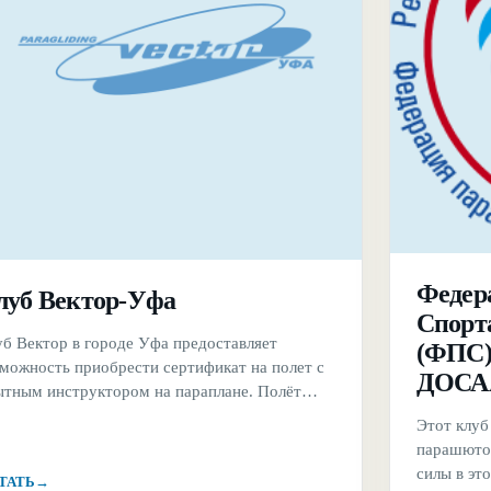
Федер
луб Вектор-Уфа
Спорт
уб Вектор в городе Уфа предоставляет
(ФПС)
зможность приобрести сертификат на полет с
ДОСА
ытным инструктором на параплане. Полёт
ществляется в связке с опытным
Этот клуб
структором. Все вылеты осуществляются в
парашютом
роших погодных условиях и с использованием
силы в это
ТАТЬ
→
вого современного снаряжения.