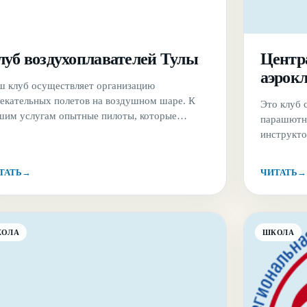
луб воздухоплавателей Тулы
Центр
аэрокл
ш клуб осуществляет организацию
лекательных полетов на воздушном шаре. К
Это клуб 
шим услугам опытные пилоты, которые
парашютно
ведут для Вас: Групповые прогулки.
инструкто
мантические путешествия. Полеты на привязи
Авиабаза 
 тех, кто боится большой высоты и прогулки
деревни П
ТАТЬ
→
ЧИТАТЬ
→
большой высоте (на высоте птичьего полета).
прыжков п
анизация пикников на высоте.
экипировк
КОЛА
ШКОЛА