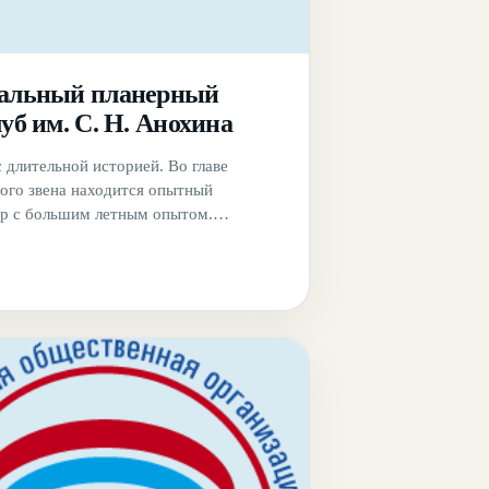
альный планерный
уб им. С. Н. Анохина
с длительной историей. Во главе
го звена находится опытный
р с большим летным опытом.
клуба расположена не далеко от
угачевка, недалеко от города Орла. Для
редоставляется вся необходимая
а.