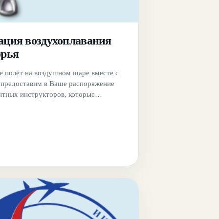
ация воздухоплавания
орья
 полёт на воздушном шаре вместе с
предоставим в Ваше распоряжение
тных инструкторов, которые
ли во всех значимых событиях
, которые были связаны с с полётами.
тобы после полета осталось что-то,
 всегда напомнить о пережитых
Компания позаботилась и об этом. У
жете приобрести памятные сувениры.