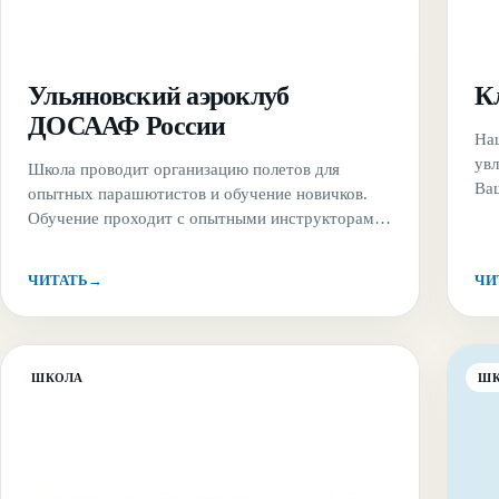
Ульяновский аэроклуб
К
ДОСААФ России
На
ув
Школа проводит организацию полетов для
Ва
опытных парашютистов и обучение новичков.
про
Обучение проходит с опытными инструкторами
Ро
и и использованием удобных парашютов
для
классической круглой формы. База клуба
ЧИТАТЬ
→
ЧИ
на 
&#8220;Белый ключ&#8221; расположена
Орг
недалеко от живописного берега реки Волги. До
аэродрома легко добраться даже без автомобиля.
ШКОЛА
Ш