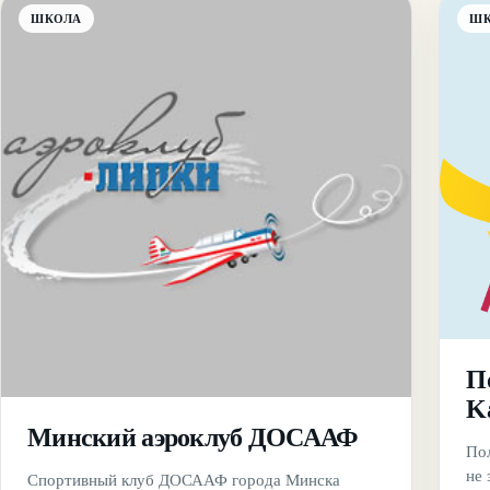
ШКОЛА
Ш
По
K
Минский аэроклуб ДОСААФ
Пол
не
Спортивный клуб ДОСААФ города Минска