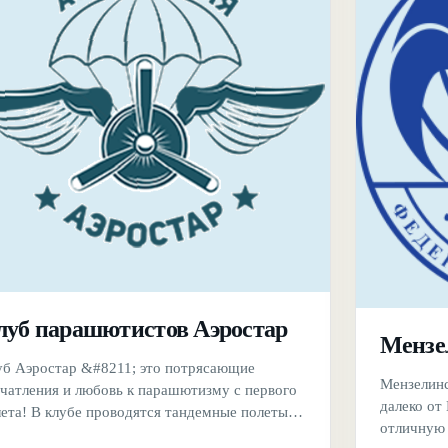
луб парашютистов Аэростар
Мензе
уб Аэростар &#8211; это потрясающие
Мензелинс
ечатления и любовь к парашютизму с первого
далеко от
ета! В клубе проводятся тандемные полеты
отличную 
 новичков и фотосъемка, которая поможет