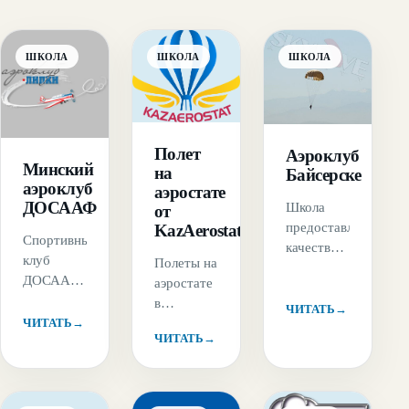
ШКОЛА
ШКОЛА
ШКОЛА
Полет
Аэроклуб
Минский
на
Байсерске
аэроклуб
аэростате
ДОСААФ
Школа
от
предоставляет
KazAerostat
Спортивный
качественную
клуб
Полеты на
подготовку
ДОСААФ
аэростате
парашютистов
города
в
и вылеты
ЧИТАТЬ
→
Минска
ЧИТАТЬ
→
одиночку
для
ЧИТАТЬ
→
осуществляет
или
профессионалов.
не только
группой
Авиабаза
платные
или не
находится
полеты
забываемая
рядом с